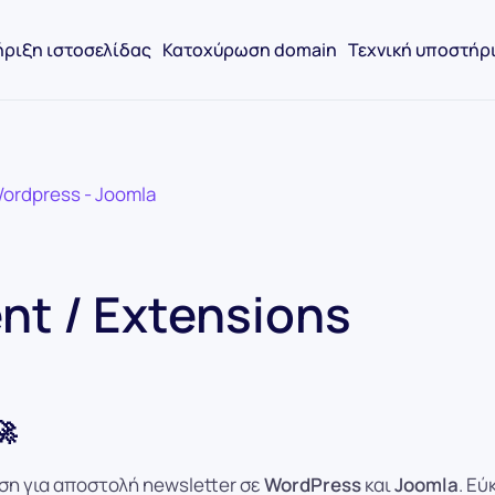
ριξη ιστοσελίδας
Κατοχύρωση domain
Τεχνική υποστήρ
t / Extensions
🚀
ση για αποστολή newsletter σε
WordPress
και
Joomla
. Εύ