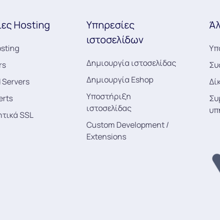
ες Hosting
Υπηρεσίες
Άλ
ιστοσελίδων
sting
Υπ
Δημιουργία ιστοσελίδας
rs
Συ
Δημιουργία Eshop
 Servers
Δί
Υποστήριξη
erts
Συ
ιστοσελίδας
υπ
ητικά SSL
Custom Development /
Extensions