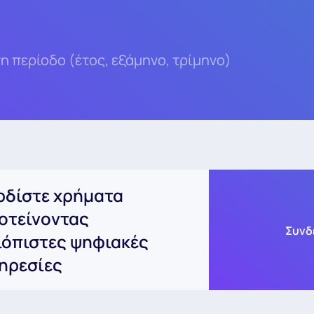
η περίοδο (έτος, εξάμηνο, τρίμηνο)
ρδίστε χρήματα
οτείνοντας
Συνδ
ιόπιστες ψηφιακές
ηρεσίες