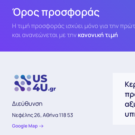
Όρος προσφοράς
Η τιμή προσφοράς ισχύει μόνο για την πρώτ
και ανανεώνεται με την
κανονική τιμή
Κε
πρ
αξ
Διεύθυνση
υπ
Νεφέλης 26, Αθήνα 118 53
Google Map