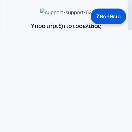
❓ Βοήθεια
Υποστήριξη ιστοσελίδας
Θέλετε να δώσετε λόγο ύπαρξης στo website
σας;
Επικοινωνήστε τώρα
Φιλοξενία ιστοσελίδας
12 χρόνια κορυφαίες υπηρεσίες hosting