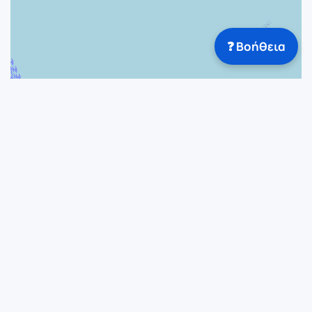
❓ Βοήθεια