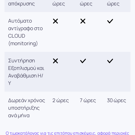
απόκρυσης
ώρες
ώρες
ώρες
Αυτόματο
αντίγραφο στο
CLOUD
(monitoring)
Συντήρηση
Εξοπλισμού και
Αναβάθμιση Η/
Υ
Δωρεάν χρόνος
2 ώρες
7 ώρες
30 ώρες
υποστήριξης
ανά μήνα
Ο τιμοκατάλογος για τις επιτόπου επισκέψεις, αφορά περιοχές