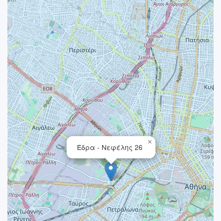
×
Έδρα - Νεφέλης 26